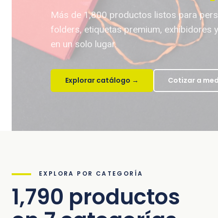
Más de 1,800 productos listos para perso
folders, etiquetas premium, exhibidores
en un solo lugar.
Explorar catálogo →
Cotizar a me
EXPLORA POR CATEGORÍA
1,790 productos