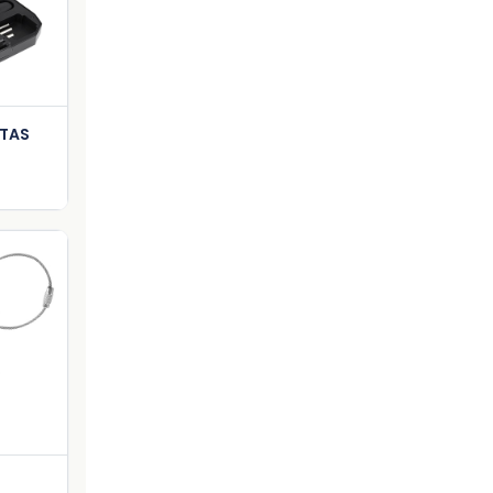
rt
NTAS
rt