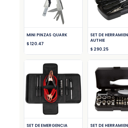
Add to Cart
Add to Ca
MINI PINZAS QUARK
SET DE HERRAMIE
AUTHIE
$
120.47
$
290.25
Add to Cart
Add to Ca
SET DE EMERGENCIA
SET DE HERRAMIE