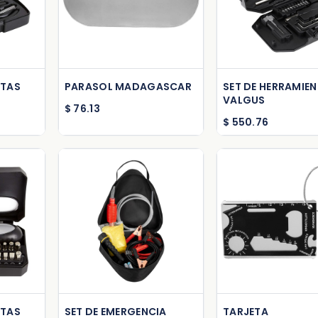
rt
Add to Cart
Add to Ca
NTAS
PARASOL MADAGASCAR
SET DE HERRAMIE
VALGUS
$
76.13
$
550.76
rt
Add to Cart
Add to Ca
NTAS
SET DE EMERGENCIA
TARJETA