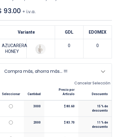
$
93.00
+ i.v.a.
Variante
GDL
EDOMEX
AZUCARERA
0
0
HONEY
Compra más, ahorra más... !!!
Cancelar Selección
Precio por
Seleccionar
Cantidad
Articulo
Descuento
3000
$
80.60
15
% de
descuento
2000
$
83.70
11
% de
descuento