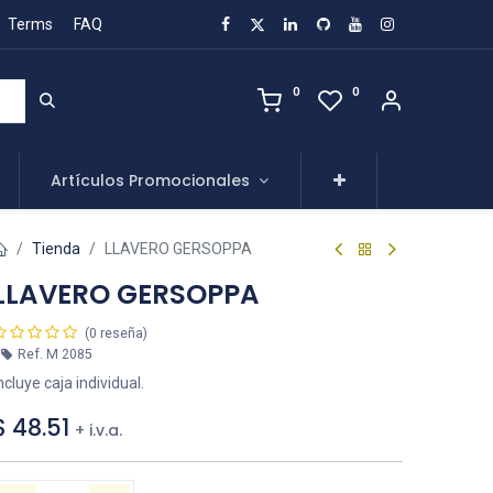
Terms
FAQ
0
0
Artículos Promocionales
Tienda
LLAVERO GERSOPPA
LLAVERO GERSOPPA
(0 reseña)
Ref.
M 2085
ncluye caja individual.
$
48.51
+ i.v.a.