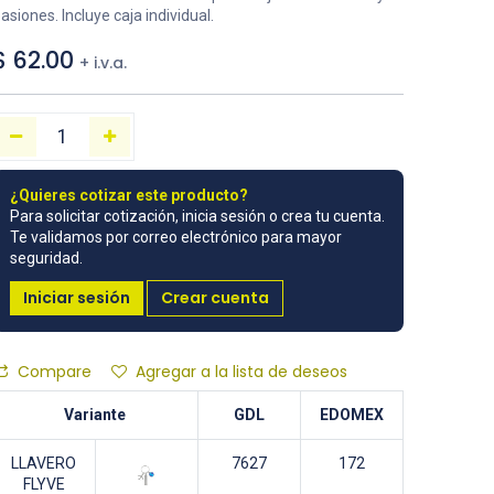
asiones. Incluye caja individual.
$
62.00
+ i.v.a.
¿Quieres cotizar este producto?
Para solicitar cotización, inicia sesión o crea tu cuenta.
Te validamos por correo electrónico para mayor
seguridad.
Iniciar sesión
Crear cuenta
Compare
Agregar a la lista de deseos
Variante
GDL
EDOMEX
LLAVERO
7627
172
FLYVE