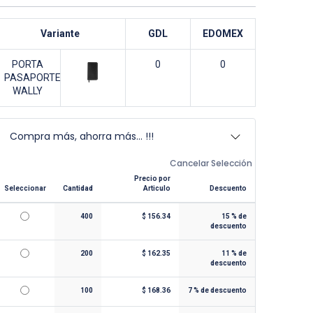
Variante
GDL
EDOMEX
PORTA
0
0
PASAPORTE
WALLY
Compra más, ahorra más... !!!
Cancelar Selección
Precio por
Seleccionar
Cantidad
Articulo
Descuento
400
$
156.34
15
% de
descuento
200
$
162.35
11
% de
descuento
100
$
168.36
7
% de descuento