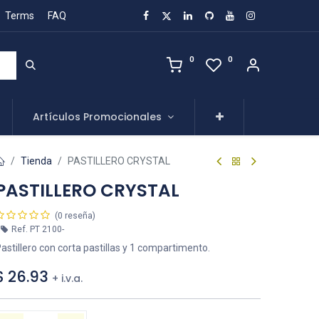
Terms
FAQ
0
0
Artículos Promocionales
Tienda
PASTILLERO CRYSTAL
PASTILLERO CRYSTAL
(0 reseña)
Ref.
PT 2100-
astillero con corta pastillas y 1 compartimento.
$
26.93
+ i.v.a.