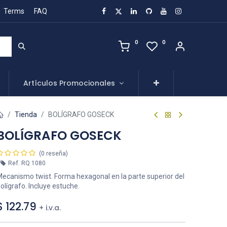
Terms
FAQ
0
0
Artículos Promocionales
Tienda
BOLÍGRAFO GOSECK
BOLÍGRAFO GOSECK
(0 reseña)
Ref.
RQ 1080
ecanismo twist. Forma hexagonal en la parte superior del
olígrafo. Incluye estuche.
$
122.79
+ i.v.a.