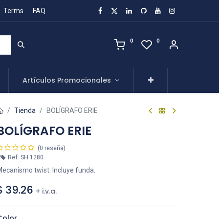
Terms
FAQ
0
0
Artículos Promocionales
Tienda
BOLÍGRAFO ERIE
BOLÍGRAFO ERIE
(0 reseña)
Ref.
SH 1280
ecanismo twist. Incluye funda.
$
39.26
+ i.v.a.
Color