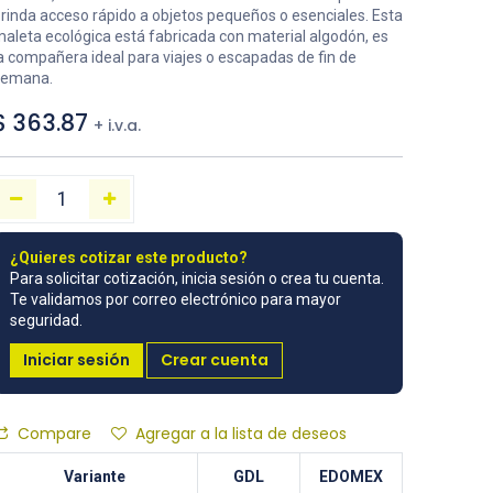
rinda acceso rápido a objetos pequeños o esenciales. Esta
aleta ecológica está fabricada con material algodón, es
a compañera ideal para viajes o escapadas de fin de
semana.
$
363.87
+ i.v.a.
¿Quieres cotizar este producto?
Para solicitar cotización, inicia sesión o crea tu cuenta.
Te validamos por correo electrónico para mayor
seguridad.
Iniciar sesión
Crear cuenta
Compare
Agregar a la lista de deseos
Variante
GDL
EDOMEX