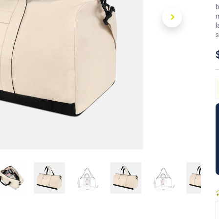
b
m
l