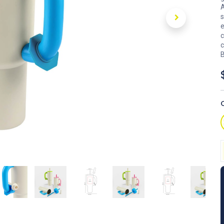
A
s
e
c
c
B