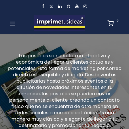
0
Las postales son una forma atractiva y
económica de llegar a clientes actuales y
potenciales. Esta forma de marketing por correo
directo es asequible y dirigida. Desde ventas
publicitarias hasta próximos eventos o la
difusión de novedades interesantes en tu
empresa, las postales se pueden enviar
personalmente al cliente, creando un contacto
físico que no se encuentra de otra manera en
redes sociales o correo electrónico. Es una
manera muy clásica y elegante de llegar a tu
destinatario y promocionar tu negocio,